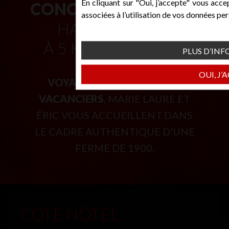
CONCEPT UNIQUE
EN
HAUTE-SAVOIE
À 5 KM DE GENÈVE
VOYAGEURS D'AFFAIRES ET
VACANCIERS
, MARIE LAURE ET
ÉRIC VOUS ACCUEILLENT DANS
LE CADRE AUTHENTIQUE D'UNE
FERME DE 1900.
CÔTÉ HÔTEL