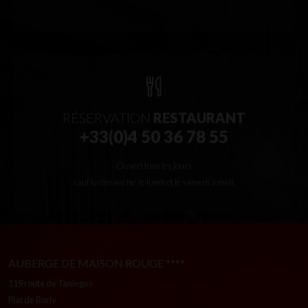
RÉSERVATION
RESTAURANT
+33(0)4 50 36 78 55
Ouvert tous les jours
sauf le dimanche, le lundi et le samedi à midi.
AUBERGE DE MAISON ROUGE ****
119 route de Taninges
Plat de Borly
74100 Vétraz-Monthoux
+33(0)4 50 36 78 55