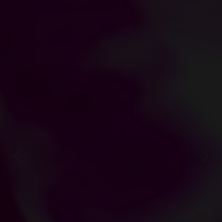
cookies afin
d’utiliser certaines fonctionnalités de
notre site internet
nous permettant d’optimiser le
fonctionnement de notre site.
Pour obtenir plus d’informations ou pour modifier vos
paramètres, cliquez sur "Plus d’informations" ou sur
"Gestion des cookies" ci-dessous.
A noter qu’une fois votre choix effectué, vous aurez la
possibilité de modifier vos paramétrages des cookies à
tout moment, en cliquant sur le lien "Gestion des cookies"
accessible en bas du menu de toutes les pages de notre
site.
En cliquant sur "Oui, j’accepte" vous acceptez ces cookies
ainsi que les implications associées à l’utilisation de vos
Previous
Next
données personnelles.
PLUS D’INFORMATIONS