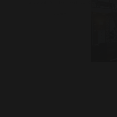
NOS OFFRES
TOUTE L'ANNEE 2025
For your wedding night in the "Folle Blanche" suite, we
offer you a gift box from our boutique as well as a
37.5cl bottle of champagne to enjoy on site or to take
away. (Offer valid for 30 days following your wedding
upon presentation of your certificate). ...