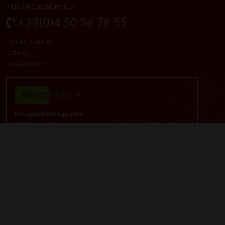
NOS ACTUALITÉS
CONTACT
LOCALISATION
Décontamination garantie
Établissement équipé du concept de bio-désinfection des surfaces
LE RESTAURANT
CÔTÉ RESTAURANT
CÔTÉ TABLE ÉPHÉMÈRE
CARTES & MENUS
CLICK & COLLECT
L'HÔTEL
PRÉSENTATION
CHAMBRE BAROQUE
CHAMBRE BACO