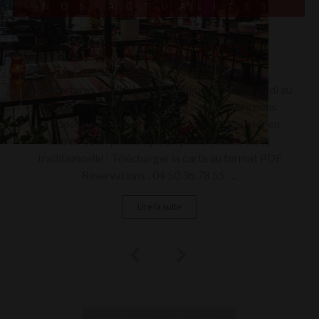
NOS ACTUALITÉS
DÉCONTAMINATION
GARANTIE
Établissement équipé du concept de bio-désinfection
des surfaces ...